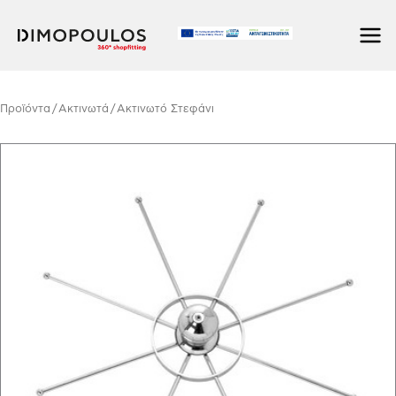
Μετάβαση
στο
περιεχόμενο
Προϊόντα
/
Ακτινωτά
/ Ακτινωτό Στεφάνι
Ακτινωτό
Στεφάνι
ποσότητα