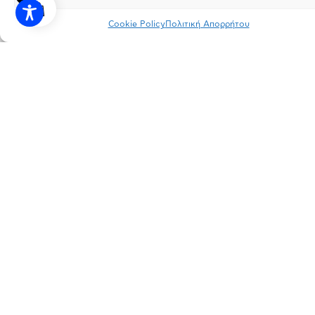
Cookie Policy
Πολιτική Απορρήτου
INSTAGRAM
FACEBOOK
LINKEDIN
ΠΟΛΙΤΙΚΗ ΑΠΟΡΡΗΤΟΥ
ΟΡΟΙ ΧΡΗΣΗΣ
ΕΡΓΟΣΤΑΣΙΟ
Πάτημα Σχηματαρίου, Τ.Κ. 32009 Σχηματάρι, Βοιωτία
ΓΡΑΦΕΙΑ
Λεωφ. Κηφισιάς 166, Τ.Κ. 15126 Μαρούσι, Αττική
ΕΠΙΚΟΙΝΩΝΙΑ
info@dimopoulos.gr
+30 22620 41100