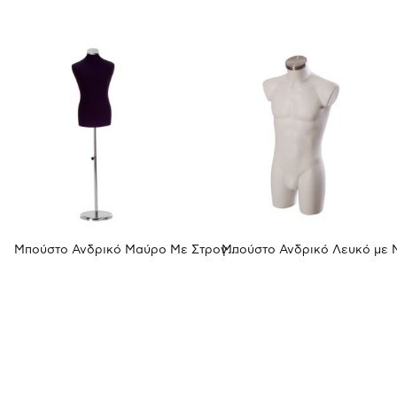
Μπούστο Ανδρικό Μαύρο Με Στρογγυλή Μεταλλική Βάση