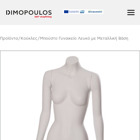
Μετάβαση
στο
περιεχόμενο
Προϊόντα
/
Κούκλες
/ Μπούστο Γυναικείο Λευκό με Μεταλλική Βάση
Μπούστο
Γυναικείο
Λευκό
με
Μεταλλική
Βάση
ποσότητα