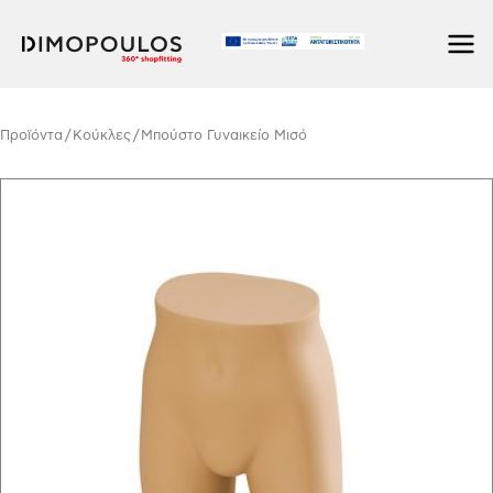
Μετάβαση
στο
περιεχόμενο
Προϊόντα
/
Κούκλες
/ Μπούστο Γυναικείο Μισό
Μπούστο
Γυναικείο
Μισό
ποσότητα