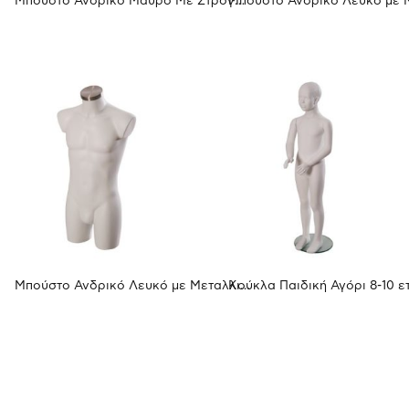
Μπούστο Ανδρικό Μαύρο Με Στρογγυλή Μεταλλική Βάση
Μπούστο Ανδρικό Λευκό με Μεταλλικό Λαιμό & Βάση