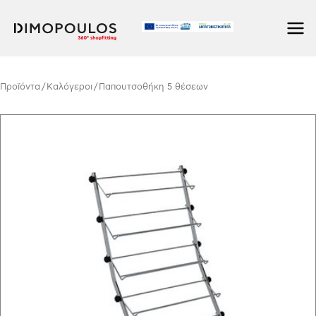
Μετάβαση
στο
περιεχόμενο
Προϊόντα
/
Kαλόγεροι
/ Παπουτσοθήκη 5 θέσεων
Παπουτσοθήκη
5
θέσεων
ποσότητα