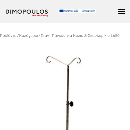
Μετάβαση
στο
περιεχόμενο
Προϊόντα
/
Kαλόγεροι
/ Σταντ Πάγκου για Κολιέ & Σκουλαρίκια L650
Σταντ
Πάγκου
για
Κολιέ
&
Σκουλαρίκια
L650
ποσότητα