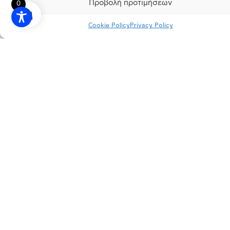
Προβολή προτιμήσεων
0
Cookie Policy
Privacy Policy
INSTAGRAM
FACEBOOK
LINKEDIN
PRIVACY POLICY
TERMS OF USE
FACTORY
Patima Schimatariou, P.C. 32009 Schimatari, Viotia
OFFICES
166 Kifisias Ave., P.C. 15126 Marousi, Attica
CONTACT
info@dimopoulos.gr
+30 22620 41100