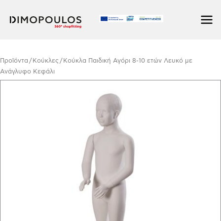
Skip
to
content
Προϊόντα
/
Κούκλες
/ Κούκλα Παιδική Αγόρι 8-10 ετών Λευκό με
Ανάγλυφο Κεφάλι
Κούκλα
Παιδική
Αγόρι
8-
10
ετών
Λευκό
με
Ανάγλυφο
Κεφάλι
quantity