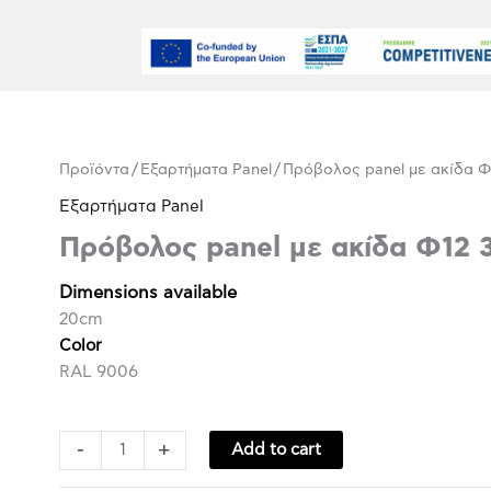
Πρόβολος
Προϊόντα
/
Εξαρτήματα Panel
/ Πρόβολος panel με ακίδα 
panel
Εξαρτήματα Panel
με
Πρόβολος panel με ακίδα Φ12
ακίδα
Φ12
Dimensions available
30cm
20cm
quantity
Color
RAL 9006
-
+
Add to cart