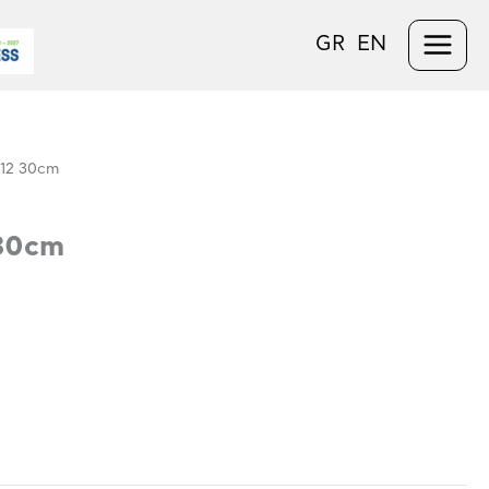
GR
EN
Φ12 30cm
 30cm