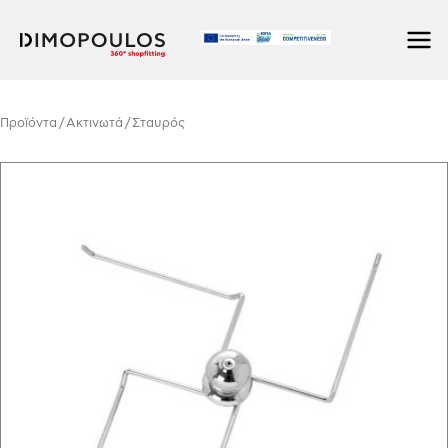
Skip
to
content
Προϊόντα
/
Ακτινωτά
/ Σταυρός
Σταυρός
quantity