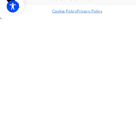
Cookie Policy
Privacy Policy
INSTAGRAM
FACEBOOK
LINKEDIN
PRIVACY POLICY
TERMS OF USE
FACTORY
Patima Schimatariou, P.C. 32009 Schimatari, Viotia
OFFICES
166 Kifisias Ave., P.C. 15126 Marousi, Attica
CONTACT
info@dimopoulos.gr
+30 22620 41100