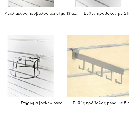
Κεκλιμένος πρόβολος panel με 13 ακίδες
Ευθύς πρόβολος με Σ
Στήριγμα jockey panel
Ευθύς πρόβολος panel με 5 