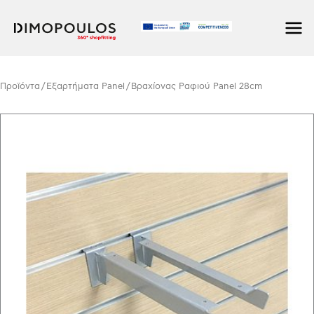
Skip
to
content
Προϊόντα
/
Εξαρτήματα Panel
/ Βραχίονας Ραφιού Panel 28cm
Βραχίονας
Ραφιού
Panel
28cm
quantity