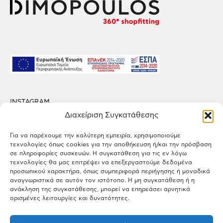
INSTAGRAM
FACEBOOK
Διαχείριση Συγκατάθεσης
LINKEDIN
Για να παρέχουμε την καλύτερη εμπειρία, χρησιμοποιούμε
τεχνολογίες όπως cookies για την αποθήκευση ή/και την πρόσβαση
PRIVACY POLICY
σε πληροφορίες συσκευών. Η συγκατάθεση για τις εν λόγω
TERMS OF USE
τεχνολογίες θα μας επιτρέψει να επεξεργαστούμε δεδομένα
προσωπικού χαρακτήρα, όπως συμπεριφορά περιήγησης ή μοναδικά
αναγνωριστικά σε αυτόν τον ιστότοπο. Η μη συγκατάθεση ή η
FACTORY
ανάκληση της συγκατάθεσης, μπορεί να επηρεάσει αρνητικά
Patima Schimatariou, P.C. 32009 Schimatari, Viotia
ορισμένες λειτουργίες και δυνατότητες.
OFFICES