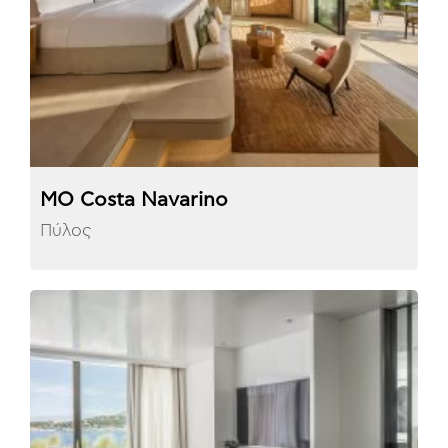
MO Costa Navarino
Πύλος