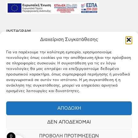
INSTAGRAM
FACEBOOK
Διαχείριση Συγκατάθεσης
LINKEDIN
Για να παρέχουμε την καλύτερη εμπειρία, χρησιμοποιούμε
τεχνολογίες όπως cookies για την αποθήκευση ή/και την πρόσβαση
ΠΟΛΙΤΙΚΗ ΑΠΟΡΡΗΤΟΥ
σε πληροφορίες συσκευών. Η συγκατάθεση για τις εν λόγω
ΟΡΟΙ ΧΡΗΣΗΣ
τεχνολογίες θα μας επιτρέψει να επεξεργαστούμε δεδομένα
προσωπικού χαρακτήρα, όπως συμπεριφορά περιήγησης ή μοναδικά
αναγνωριστικά σε αυτόν τον ιστότοπο. Η μη συγκατάθεση ή η
ΕΡΓΟΣΤΑΣΙΟ
ανάκληση της συγκατάθεσης, μπορεί να επηρεάσει αρνητικά
Πάτημα Σχηματαρίου, Τ.Κ. 32009 Σχηματάρι, Βοιωτία
ορισμένες λειτουργίες και δυνατότητες.
ΓΡΑΦΕΙΑ
ΑΠΟΔΟΧΉ
Λεωφ. Κηφισιάς 166, Τ.Κ. 15126 Μαρούσι, Αττική
ΔΕΝ ΑΠΟΔΈΧΟΜΑΙ
ΕΠΙΚΟΙΝΩΝΙΑ
info@dimopoulos.gr
ΠΡΟΒΟΛΉ ΠΡΟΤΙΜΉΣΕΩΝ
0
+30 22620 41100