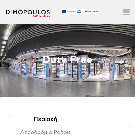
Μετάβαση
στο
περιεχόμενο
Duty Free
Περιοχή
Αεροδρόμιο Ρόδου