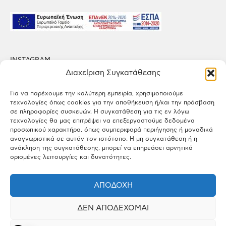
INSTAGRAM
FACEBOOK
Διαχείριση Συγκατάθεσης
LINKEDIN
Για να παρέχουμε την καλύτερη εμπειρία, χρησιμοποιούμε
τεχνολογίες όπως cookies για την αποθήκευση ή/και την πρόσβαση
ΠΟΛΙΤΙΚΗ ΑΠΟΡΡΗΤΟΥ
σε πληροφορίες συσκευών. Η συγκατάθεση για τις εν λόγω
ΟΡΟΙ ΧΡΗΣΗΣ
τεχνολογίες θα μας επιτρέψει να επεξεργαστούμε δεδομένα
προσωπικού χαρακτήρα, όπως συμπεριφορά περιήγησης ή μοναδικά
αναγνωριστικά σε αυτόν τον ιστότοπο. Η μη συγκατάθεση ή η
ΕΡΓΟΣΤΑΣΙΟ
ανάκληση της συγκατάθεσης, μπορεί να επηρεάσει αρνητικά
Πάτημα Σχηματαρίου, Τ.Κ. 32009 Σχηματάρι, Βοιωτία
ορισμένες λειτουργίες και δυνατότητες.
ΓΡΑΦΕΙΑ
ΑΠΟΔΟΧΉ
Λεωφ. Κηφισιάς 166, Τ.Κ. 15126 Μαρούσι, Αττική
ΔΕΝ ΑΠΟΔΈΧΟΜΑΙ
ΕΠΙΚΟΙΝΩΝΙΑ
info@dimopoulos.gr