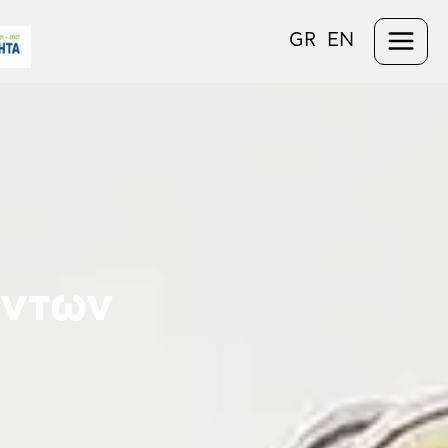
GR
EN
όντων