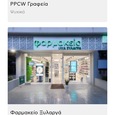
PPCW Γραφεία
Ψυχικό
Φαρμακείο Ξυλαργά