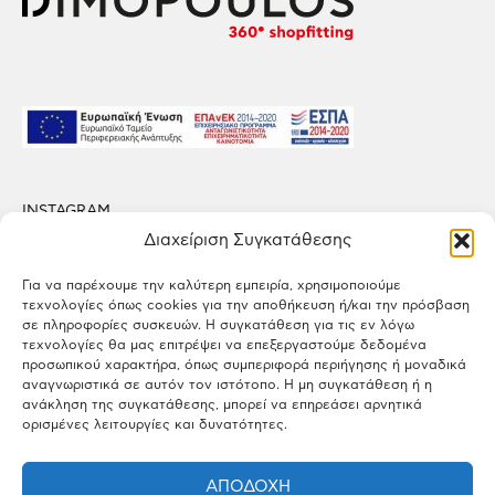
INSTAGRAM
FACEBOOK
Διαχείριση Συγκατάθεσης
LINKEDIN
Για να παρέχουμε την καλύτερη εμπειρία, χρησιμοποιούμε
τεχνολογίες όπως cookies για την αποθήκευση ή/και την πρόσβαση
ΠΟΛΙΤΙΚΗ ΑΠΟΡΡΗΤΟΥ
σε πληροφορίες συσκευών. Η συγκατάθεση για τις εν λόγω
ΟΡΟΙ ΧΡΗΣΗΣ
τεχνολογίες θα μας επιτρέψει να επεξεργαστούμε δεδομένα
προσωπικού χαρακτήρα, όπως συμπεριφορά περιήγησης ή μοναδικά
αναγνωριστικά σε αυτόν τον ιστότοπο. Η μη συγκατάθεση ή η
ΕΡΓΟΣΤΑΣΙΟ
ανάκληση της συγκατάθεσης, μπορεί να επηρεάσει αρνητικά
Πάτημα Σχηματαρίου, Τ.Κ. 32009 Σχηματάρι, Βοιωτία
ορισμένες λειτουργίες και δυνατότητες.
ΓΡΑΦΕΙΑ
ΑΠΟΔΟΧΉ
Λεωφ. Κηφισιάς 166, Τ.Κ. 15126 Μαρούσι, Αττική