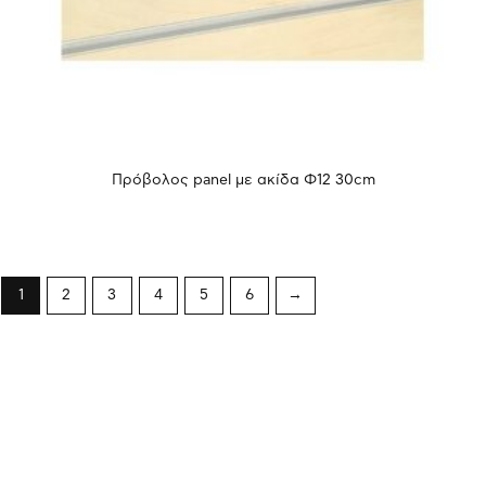
Πρόβολος panel με ακίδα Φ12 30cm
1
2
3
4
5
6
→