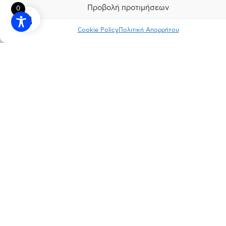
Προβολή προτιμήσεων
0
Cookie Policy
Πολιτική Απορρήτου
INSTAGRAM
FACEBOOK
LINKEDIN
ΠΟΛΙΤΙΚΗ ΑΠΟΡΡΗΤΟΥ
ΟΡΟΙ ΧΡΗΣΗΣ
ΕΡΓΟΣΤΑΣΙΟ
Πάτημα Σχηματαρίου, Τ.Κ. 32009 Σχηματάρι, Βοιωτία
ΓΡΑΦΕΙΑ
Λεωφ. Κηφισιάς 166, Τ.Κ. 15126 Μαρούσι, Αττική
ΕΠΙΚΟΙΝΩΝΙΑ
info@dimopoulos.gr
+30 22620 41100