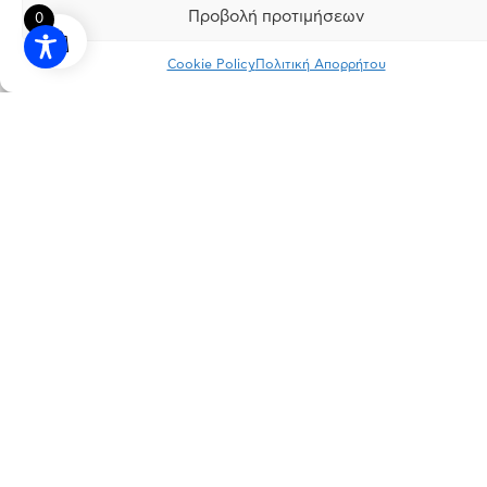
Προβολή προτιμήσεων
0
Cookie Policy
Πολιτική Απορρήτου
INSTAGRAM
FACEBOOK
LINKEDIN
ΠΟΛΙΤΙΚΗ ΑΠΟΡΡΗΤΟΥ
ΟΡΟΙ ΧΡΗΣΗΣ
ΕΡΓΟΣΤΑΣΙΟ
Πάτημα Σχηματαρίου, Τ.Κ. 32009 Σχηματάρι, Βοιωτία
ΓΡΑΦΕΙΑ
Λεωφ. Κηφισιάς 166, Τ.Κ. 15126 Μαρούσι, Αττική
ΕΠΙΚΟΙΝΩΝΙΑ
info@dimopoulos.gr
+30 22620 41100