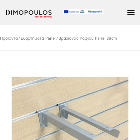
Μετάβαση
στο
περιεχόμενο
Προϊόντα
/
Εξαρτήματα Panel
/ Βραχίονας Ραφιού Panel 38cm
Βραχίονας
Ραφιού
Panel
38cm
ποσότητα