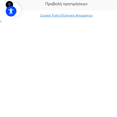
Προβολή προτιμήσεων
0
Cookie Policy
Πολιτική Απορρήτου
INSTAGRAM
FACEBOOK
LINKEDIN
ΠΟΛΙΤΙΚΗ ΑΠΟΡΡΗΤΟΥ
ΟΡΟΙ ΧΡΗΣΗΣ
ΕΡΓΟΣΤΑΣΙΟ
Πάτημα Σχηματαρίου, Τ.Κ. 32009 Σχηματάρι, Βοιωτία
ΓΡΑΦΕΙΑ
Λεωφ. Κηφισιάς 166, Τ.Κ. 15126 Μαρούσι, Αττική
ΕΠΙΚΟΙΝΩΝΙΑ
info@dimopoulos.gr
+30 22620 41100