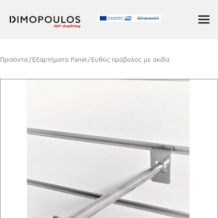
Μετάβαση
στο
περιεχόμενο
Προϊόντα
/
Εξαρτήματα Panel
/ Ευθύς πρόβολος με ακίδα
Ευθύς
πρόβολος
με
ακίδα
ποσότητα