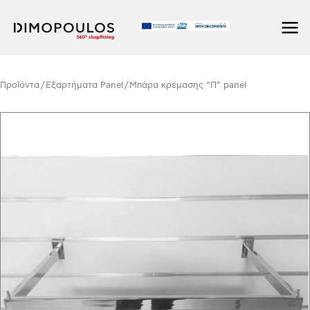
Μετάβαση
στο
περιεχόμενο
Προϊόντα
/
Εξαρτήματα Panel
/ Μπάρα κρέμασης “Π” panel
Μπάρα
κρέμασης
"Π"
panel
ποσότητα