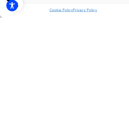
Cookie Policy
Privacy Policy
INSTAGRAM
FACEBOOK
LINKEDIN
PRIVACY POLICY
TERMS OF USE
FACTORY
Patima Schimatariou, P.C. 32009 Schimatari, Viotia
OFFICES
166 Kifisias Ave., P.C. 15126 Marousi, Attica
CONTACT
info@dimopoulos.gr
+30 22620 41100