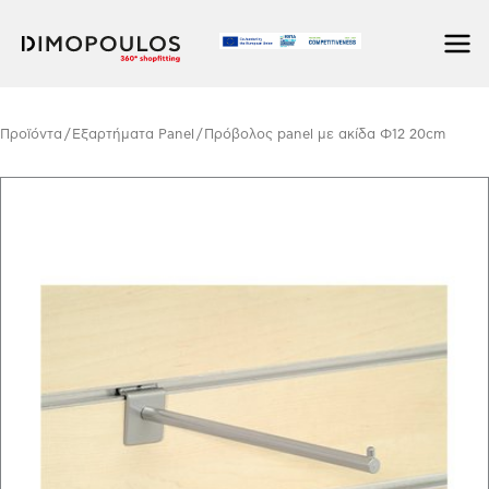
Skip
to
content
Προϊόντα
/
Εξαρτήματα Panel
/ Πρόβολος panel με ακίδα Φ12 20cm
Πρόβολος
panel
με
ακίδα
Φ12
20cm
quantity