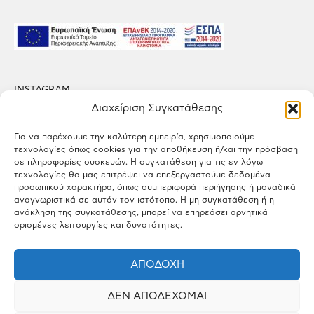
INSTAGRAM
FACEBOOK
Διαχείριση Συγκατάθεσης
LINKEDIN
Για να παρέχουμε την καλύτερη εμπειρία, χρησιμοποιούμε
τεχνολογίες όπως cookies για την αποθήκευση ή/και την πρόσβαση
ΠΟΛΙΤΙΚΗ ΑΠΟΡΡΗΤΟΥ
σε πληροφορίες συσκευών. Η συγκατάθεση για τις εν λόγω
ΟΡΟΙ ΧΡΗΣΗΣ
τεχνολογίες θα μας επιτρέψει να επεξεργαστούμε δεδομένα
προσωπικού χαρακτήρα, όπως συμπεριφορά περιήγησης ή μοναδικά
αναγνωριστικά σε αυτόν τον ιστότοπο. Η μη συγκατάθεση ή η
ΕΡΓΟΣΤΑΣΙΟ
ανάκληση της συγκατάθεσης, μπορεί να επηρεάσει αρνητικά
Πάτημα Σχηματαρίου, Τ.Κ. 32009 Σχηματάρι, Βοιωτία
ορισμένες λειτουργίες και δυνατότητες.
ΓΡΑΦΕΙΑ
ΑΠΟΔΟΧΉ
Λεωφ. Κηφισιάς 166, Τ.Κ. 15126 Μαρούσι, Αττική
ΔΕΝ ΑΠΟΔΈΧΟΜΑΙ
ΕΠΙΚΟΙΝΩΝΙΑ